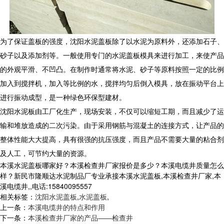
为了保证盖板的强度，沈阳水泥盖板除了以水泥为原料外，还添加石子、
砂子以及添加剂等。一般使用专门的水泥盖板模具来进行加工，来使产品
的外观平滑、不凹凸。在制作时通常将水泥、砂子等原料按照一定的比例
加入到搅拌机，加入等比例的水，搅拌均匀后倒入模具，放在振动平台上
进行振动成型，是一种绿色环保型建材。
沈阳水泥板由工厂化生产，现场安装，不仅可以缩短工期，而且减少了运
输和堆放造成的二次污染。由于采用钢筋与混凝土的连接方式，让产品的
整体性能大大提高，具有很强的抗压强度，而且产品不需要大量的粘合剂
及人工，可节约大量的资源。
本溪水泥盖板哪家好？本溪检查井厂家报价是多少？本溪电缆井质量怎么
样？新民市隆顺达水泥制品厂专业承接本溪水泥盖板,本溪检查井厂家,本
溪电缆井,,电话:15840095557
相关标签：
沈阳水泥盖板
,
水泥盖板
,
上一条：
本溪电缆井的特点和作用
下一条：
本溪检查井厂家的产品——检查井