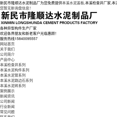
新民市隆顺达水泥制品厂为您免费提供
本溪水泥盖板
,本溪检查井厂家,
您暂无新询盘信息！
各种异型构件生产厂家
欢迎各界朋友和新老客户光临惠顾！
服务热线
15840095557
网站首页
关于我们
公司简介
产品中心
本溪检查井系列
本溪水泥构件系列
本溪水泥管系列
本溪水泥路边石系列
本溪水泥砖系列
案例展示
新闻资讯
公司新闻
行业新闻
常见问题
联系我们