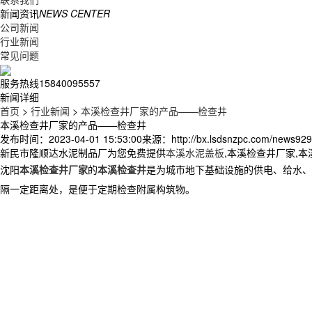
新闻资讯
NEWS CENTER
公司新闻
行业新闻
常见问题
服务热线
15840095557
新闻详细
首页
>
行业新闻
>
本溪检查井厂家的产品——检查井
本溪检查井厂家的产品——检查井
发布时间：2023-04-01 15:53:00
来源：http://bx.lsdsnzpc.com/news929
新民市隆顺达水泥制品厂为您免费提供
本溪水泥盖板
,本溪检查井厂家,
沈阳
本溪检查井厂家
的
本溪检查井
是为城市地下基础设施的供电、给水、
隔一定距离处，是便于定期检查附属构筑物。