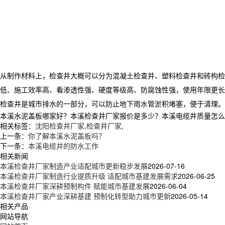
从制作材料上，检查井大概可以分为混凝土检查井、塑料检查井和砖构检
低、施工效率高、看渗透性强、硬度等级高、防腐蚀性强，使用年限更长
检查井是城市排水的一部分，可以防止地下雨水管淤积堵塞，便于清理。
本溪水泥盖板哪家好？本溪检查井厂家报价是多少？本溪电缆井质量怎么样？新
相关标签：
沈阳检查井厂家
,
检查井厂家
,
上一条：
你了解本溪水泥盖板吗？
下一条：
本溪电缆井的防水工作
相关新闻
本溪检查井厂家制造产业适配城市更新稳步发展
2026-07-16
本溪检查井厂家制造行业提质升级 适配城市基建发展需求
2026-06-25
本溪检查井厂家深耕预制构件 赋能城市基建发展
2026-06-04
本溪检查井厂家产业深耕基建 预制化转型助力城市更新
2026-05-14
相关产品
网站导航