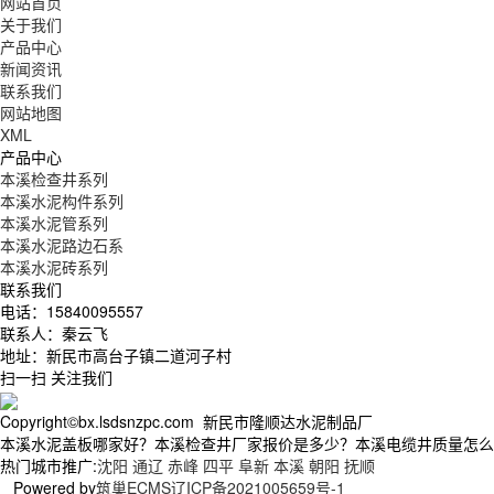
网站首页
关于我们
产品中心
新闻资讯
联系我们
网站地图
XML
产品中心
本溪检查井系列
本溪水泥构件系列
本溪水泥管系列
本溪水泥路边石系
本溪水泥砖系列
联系我们
电话：15840095557
联系人：秦云飞
地址：新民市高台子镇二道河子村
扫一扫 关注我们
Copyright©bx.lsdsnzpc.com 新民市隆顺达水泥制品厂
本溪水泥盖板哪家好？本溪检查井厂家报价是多少？本溪电缆井质量怎么样？新
热门城市推广:
沈阳
通辽
赤峰
四平
阜新
本溪
朝阳
抚顺
Powered by
筑巢ECMS
辽ICP备2021005659号-1