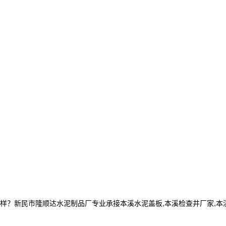
民市隆顺达水泥制品厂专业承接本溪水泥盖板,本溪检查井厂家,本溪电缆井,