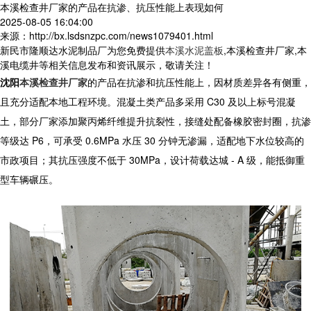
本溪检查井厂家的产品在抗渗、抗压性能上表现如何
2025-08-05 16:04:00
来源：http://bx.lsdsnzpc.com/news1079401.html
新民市隆顺达水泥制品厂为您免费提供
本溪水泥盖板
,本溪检查井厂家,本
溪电缆井等相关信息发布和资讯展示，敬请关注！
沈阳
本溪检查井厂家
的产品在抗渗和抗压性能上，因材质差异各有侧重，
且充分适配本地工程环境。混凝土类产品多采用 C30 及以上标号混凝
土，部分厂家添加聚丙烯纤维提升抗裂性，接缝处配备橡胶密封圈，抗渗
等级达 P6，可承受 0.6MPa 水压 30 分钟无渗漏，适配地下水位较高的
市政项目；其抗压强度不低于 30MPa，设计荷载达城 - A 级，能抵御重
型车辆碾压。​