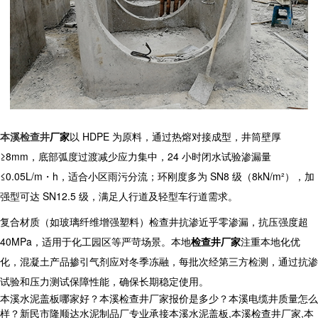
本溪检查井
厂家
以 HDPE 为原料，通过热熔对接成型，井筒壁厚
≥8mm，底部弧度过渡减少应力集中，24 小时闭水试验渗漏量
≤0.05L/m・h，适合小区雨污分流；环刚度多为 SN8 级（8kN/m²），加
强型可达 SN12.5 级，满足人行道及轻型车行道需求。​
复合材质（如玻璃纤维增强塑料）检查井抗渗近乎零渗漏，抗压强度超
40MPa，适用于化工园区等严苛场景。本地
检查井厂家
注重本地化优
化，混凝土产品掺引气剂应对冬季冻融，每批次经第三方检测，通过抗渗
试验和压力测试保障性能，确保长期稳定使用。
本溪水泥盖板哪家好？本溪检查井厂家报价是多少？本溪电缆井质量怎么
样？新民市隆顺达水泥制品厂专业承接本溪水泥盖板,本溪检查井厂家,本