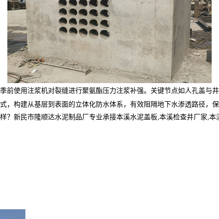
季前使用注浆机对裂缝进行聚氨酯压力注浆补强。关键节点如人孔盖与井
式，构建从基层到表面的立体化防水体系，有效阻隔地下水渗透路径，保
民市隆顺达水泥制品厂专业承接本溪水泥盖板,本溪检查井厂家,本溪电缆井,