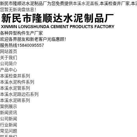
新民市隆顺达水泥制品厂为您免费提供
本溪水泥盖板
,本溪检查井厂家,
您暂无新询盘信息！
各种异型构件生产厂家
欢迎各界朋友和新老客户光临惠顾！
服务热线
15840095557
网站首页
关于我们
公司简介
产品中心
本溪检查井系列
本溪水泥构件系列
本溪水泥管系列
本溪水泥路边石系列
本溪水泥砖系列
案例展示
新闻资讯
公司新闻
行业新闻
常见问题
联系我们