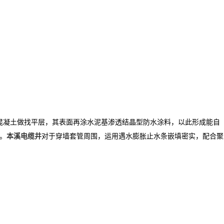
 混凝土做找平层，其表面再涂水泥基渗透结晶型防水涂料，以此形成能自
。
本溪电缆井
对于穿墙套管周围，运用遇水膨胀止水条嵌填密实，配合聚