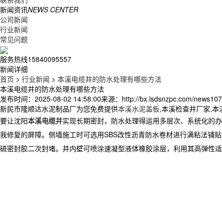
新闻资讯
NEWS CENTER
公司新闻
行业新闻
常见问题
服务热线
15840095557
新闻详细
首页
>
行业新闻
>
本溪电缆井的防水处理有哪些方法
本溪电缆井的防水处理有哪些方法
发布时间：2025-08-02 14:58:00
来源：http://bx.lsdsnzpc.com/news107
新民市隆顺达水泥制品厂为您免费提供
本溪水泥盖板
,本溪检查井厂家,
要让
沈阳
本溪电缆井
实现长期密封，防水处理得运用多层次、系统化的办
我修复的屏障。侧墙施工时可选用SBS改性沥青防水卷材进行满粘法铺
硫密封胶二次封堵。井内壁可喷涂速凝型液体橡胶涂层，利用其高弹性适