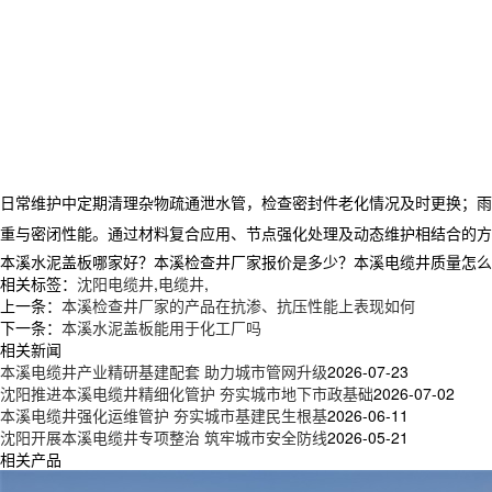
日常维护中定期清理杂物疏通泄水管，检查密封件老化情况及时更换；雨
重与密闭性能。通过材料复合应用、节点强化处理及动态维护相结合的方
本溪水泥盖板哪家好？本溪检查井厂家报价是多少？本溪电缆井质量怎么样？新
相关标签：
沈阳电缆井
,
电缆井
,
上一条：
本溪检查井厂家的产品在抗渗、抗压性能上表现如何
下一条：
本溪水泥盖板能用于化工厂吗
相关新闻
本溪电缆井产业精研基建配套 助力城市管网升级
2026-07-23
沈阳推进本溪电缆井精细化管护 夯实城市地下市政基础
2026-07-02
本溪电缆井强化运维管护 夯实城市基建民生根基
2026-06-11
沈阳开展本溪电缆井专项整治 筑牢城市安全防线
2026-05-21
相关产品