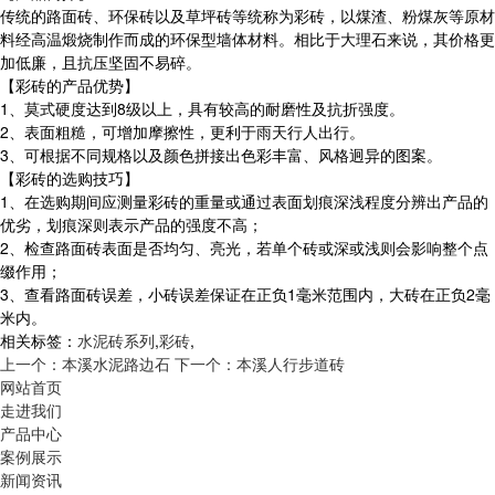
传统的路面砖、环保砖以及草坪砖等统称为彩砖，以煤渣、粉煤灰等原材
料经高温煅烧制作而成的环保型墙体材料。相比于大理石来说，其价格更
加低廉，且抗压坚固不易碎。
【彩砖的产品优势】
1、莫式硬度达到8级以上，具有较高的耐磨性及抗折强度。
2、表面粗糙，可增加摩擦性，更利于雨天行人出行。
3、可根据不同规格以及颜色拼接出色彩丰富、风格迥异的图案。
【彩砖的选购技巧】
1、在选购期间应测量彩砖的重量或通过表面划痕深浅程度分辨出产品的
优劣，划痕深则表示产品的强度不高；
2、检查路面砖表面是否均匀、亮光，若单个砖或深或浅则会影响整个点
缀作用；
3、查看路面砖误差，小砖误差保证在正负1毫米范围内，大砖在正负2毫
米内。
相关标签：
水泥砖系列
,
彩砖
,
上一个：本溪水泥路边石
下一个：本溪人行步道砖
网站首页
走进我们
产品中心
案例展示
新闻资讯