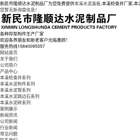
新民市隆顺达水泥制品厂为您免费提供
本溪水泥盖板
,本溪检查井厂家,
您暂无新询盘信息！
各种异型构件生产厂家
欢迎各界朋友和新老客户光临惠顾！
服务热线
15840095557
网站首页
关于我们
公司简介
产品中心
本溪检查井系列
本溪水泥构件系列
本溪水泥管系列
本溪水泥路边石系列
本溪水泥砖系列
案例展示
新闻资讯
公司新闻
行业新闻
常见问题
联系我们