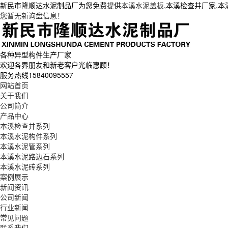
新民市隆顺达水泥制品厂为您免费提供
本溪水泥盖板
,本溪检查井厂家,
您暂无新询盘信息！
各种异型构件生产厂家
欢迎各界朋友和新老客户光临惠顾！
服务热线
15840095557
网站首页
关于我们
公司简介
产品中心
本溪检查井系列
本溪水泥构件系列
本溪水泥管系列
本溪水泥路边石系列
本溪水泥砖系列
案例展示
新闻资讯
公司新闻
行业新闻
常见问题
联系我们