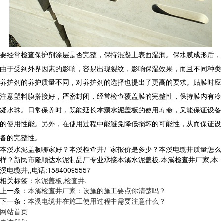
要经常检查保护剂涂层是否完整，保持混凝土表面湿润。保水膜成形后，
由于受到外界因素的影响，容易出现裂纹，影响保湿效果，而且不同种类
养护剂的养护质量不同，对养护剂的选择也提出了更高的要求。贴膜时应
注意塑料膜搭接好，严密封闭，经常检查覆盖膜的完整性，保持膜内有冷
凝水珠。日常保养时，既能延长
本溪水泥盖板
的使用寿命，又能保证设备
的使用性能。另外，在使用过程中能避免降低损坏的可能性，从而保证设
备的完整性。
本溪水泥盖板哪家好？本溪检查井厂家报价是多少？本溪电缆井质量怎么
样？新民市隆顺达水泥制品厂专业承接本溪水泥盖板,本溪检查井厂家,本
溪电缆井,,电话:15840095557
相关标签：
水泥盖板
,
检查井
,
上一条：
本溪检查井厂家：设施的施工要点你清楚吗？
下一条：
本溪电缆井在施工使用过程中需要注意什么？
网站首页