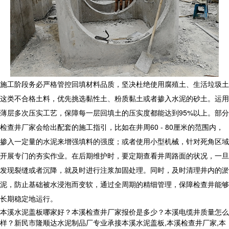
施工阶段务必严格管控回填材料品质，坚决杜绝使用腐殖土、生活垃圾土
这类不合格土料，优先挑选黏性土、粉质黏土或者掺入水泥的砂土。运用
薄层多次压实工艺，保障每一层回填土的压实度都能达到95%以上。部分
检查井厂家
会给出配套的施工指引，比如在井周60 - 80厘米的范围内，
掺入一定量的水泥来增强填料的强度；或者使用小型机械，针对死角区域
开展专门的夯实作业。在后期维护时，要定期查看井周路面的状况，一旦
发现裂缝或者沉降，就及时进行注浆加固处理。同时，及时清理井内的淤
泥，防止基础被水浸泡而变软，通过全周期的精细管理，保障检查井能够
长期稳定地运行。
本溪水泥盖板哪家好？本溪检查井厂家报价是多少？本溪电缆井质量怎么
样？新民市隆顺达水泥制品厂专业承接本溪水泥盖板,本溪检查井厂家,本