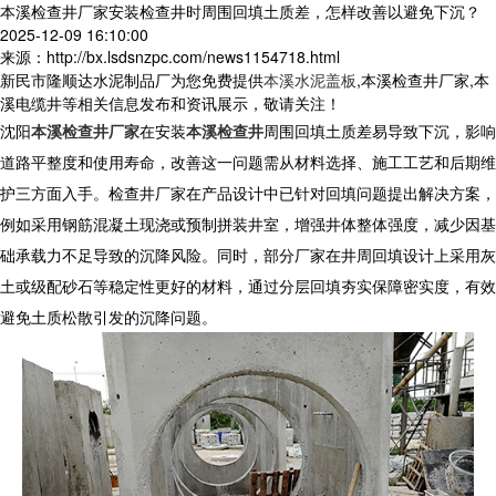
本溪检查井厂家安装检查井时周围回填土质差，怎样改善以避免下沉？
2025-12-09 16:10:00
来源：http://bx.lsdsnzpc.com/news1154718.html
新民市隆顺达水泥制品厂为您免费提供
本溪水泥盖板
,本溪检查井厂家,本
溪电缆井等相关信息发布和资讯展示，敬请关注！
沈阳
本溪检查井厂家
在安装
本溪检查井
周围回填土质差易导致下沉，影响
道路平整度和使用寿命，改善这一问题需从材料选择、施工工艺和后期维
护三方面入手。
检查井厂家
在产品设计中已针对回填问题提出解决方案，
例如采用钢筋混凝土现浇或预制拼装井室，增强井体整体强度，减少因基
础承载力不足导致的沉降风险。同时，部分厂家在井周回填设计上采用灰
土或级配砂石等稳定性更好的材料，通过分层回填夯实保障密实度，有效
避免土质松散引发的沉降问题。