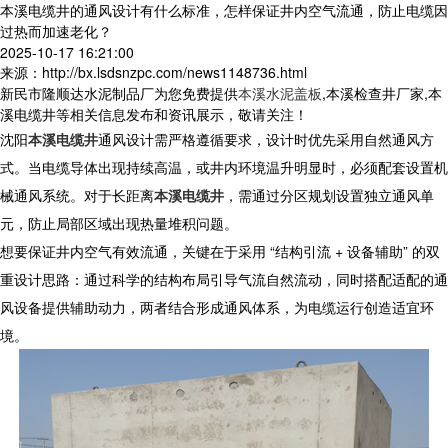
本溪电缆井的通风设计有什么标准，怎样保证井内空气流通，防止电缆因
过热而加速老化？
2025-10-17 16:21:00
来源：http://bx.lsdsnzpc.com/news1148736.html
新民市隆顺达水泥制品厂为您免费提供
本溪水泥盖板
,本溪检查井厂家,本
溪电缆井等相关信息发布和资讯展示，敬请关注！
沈阳
本溪电缆井
通风设计需严格遵循要求，设计时优先采用自然通风方
式。当电缆导体出现持续高温，或井内环境温升明显时，必须配套设置机
械通风系统。对于长距离
本溪电缆井
，需通过分区规划设置独立通风单
元，防止局部区域出现热量堆积问题。​
想要保证井内空气有效流通，关键在于采用 “结构引流 + 设备辅助” 的双
重设计思路：通过科学的结构布局引导气流自然流动，同时搭配适配的通
风设备提供辅助动力，两者结合形成通风体系，为电缆运行创造适宜环
境。