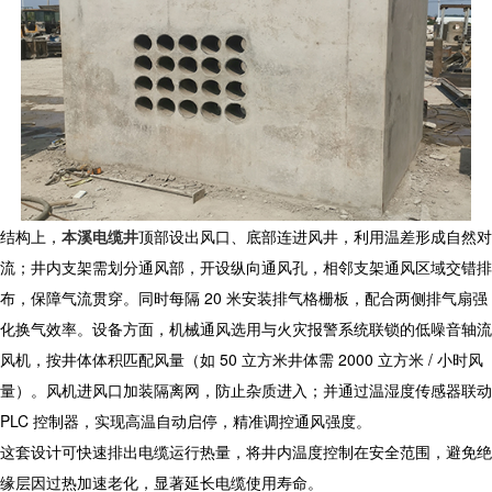
结构上，
本溪电缆井
顶部设出风口、底部连进风井，利用温差形成自然对
流；井内支架需划分通风部，开设纵向通风孔，相邻支架通风区域交错排
布，保障气流贯穿。同时每隔 20 米安装排气格栅板，配合两侧排气扇强
化换气效率。设备方面，机械通风选用与火灾报警系统联锁的低噪音轴流
风机，按井体体积匹配风量（如 50 立方米井体需 2000 立方米 / 小时风
量）。风机进风口加装隔离网，防止杂质进入；并通过温湿度传感器联动
PLC 控制器，实现高温自动启停，精准调控通风强度。​
这套设计可快速排出电缆运行热量，将井内温度控制在安全范围，避免绝
缘层因过热加速老化，显著延长电缆使用寿命。