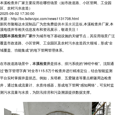
本溪检查井厂家主要应用在哪些场景（如市政道路、小区管网、工业园
区、农村污水改造）
2025-09-02 17:30:00
来源：http://bx.lsdsnzpc.com/news1131708.html
新民市隆顺达水泥制品厂为您免费提供
本溪水泥盖板
,本溪检查井厂家,本
溪电缆井等相关信息发布和资讯展示，敬请关注！
沈阳
本溪检查井厂家
作为城市地下基础设施的关键节点，其应用场景广泛
覆盖市政道路、小区管网、工业园区及农村污水改造四大领域，形成“全
域覆盖、功能集成”的地下管网管理体系。
在市政道路场景中，
本溪检查井
是排水、排污系统的“神经中枢”。沈阳通
过“数字管理字典”对全市115.5万个检查井进行精准定位，结合智能监测
平台实时掌握井盖状态。例如，东塔桥、五爱隧道等重点桥隧周边检查
井，通过集成流量计、水质传感器，形成地下管网“感知网络”，可实时监
测污水流量与水质，为防汛排涝和污染溯源提供数据支撑。