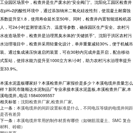
工业园区场景中，检查井是生产废水的“安全阀门”。沈阳化工园区检查井
在pH=2的酸性环境中，通过添加纳米二氧化硅改性剂，使混凝土耐腐蚀
系数提升至1.8，使用寿命延长至50年。同时，检查井内置智能巡检机器
人，可24小时监测管道压力、温度等参数，确保园区生产安全。
农村污
水改造场景中，
检查井
是治理黑臭水体的“关键抓手”。沈阳于洪区农村污
水治理项目中，检查井采用轻量化设计，单井重量减轻30%，便于机械吊
装。通过集成液压快速启闭装置，可在30秒内完成井盖开启，配合移动
式泵站，使排水能力提升至1000立方米/小时，助力农村污水治理率提升
至33.9%。
本溪水泥盖板哪家好？本溪检查井厂家报价是多少？本溪电缆井质量怎么
样？新民市隆顺达水泥制品厂专业承接本溪水泥盖板,本溪检查井厂家,本
溪电缆井,,电话:15840095557
相关标签：
沈阳检查井厂家
,
检查井厂家
,
上一条：
本溪电缆井的间距设置标准是什么，不同电压等级的电缆井间距
是否有差异
下一条：
本溪电缆井常用的制作材质有哪些（如钢筋混凝土、SMC 复合
材料、砖砌）
网站首页