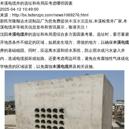
本溪电缆井的选址和布局应考虑哪些因素
2025-04-12 10:49:00
来源：http://bx.lsdsnzpc.com/news1069276.html
新民市隆顺达水泥制品厂为您免费提供
本溪水泥盖板
,本溪检查井厂家,本
溪电缆井等相关信息发布和资讯展示，敬请关注！
沈阳
本溪电缆井
的选址和布局需综合多方面因素考量。选址时，要尽量避
开地质条件不稳定的区域，如易发生塌方、滑坡的地方，以确保
本溪电缆
井
的基础稳固。同时，应远离水源和排水系统，防止雨水或污水渗入井
内，造成电缆损坏或短路。还要考虑周边环境，避免在有腐蚀性气体或化
学物质的区域设置，以免腐蚀
本溪电缆井
及相关设施。