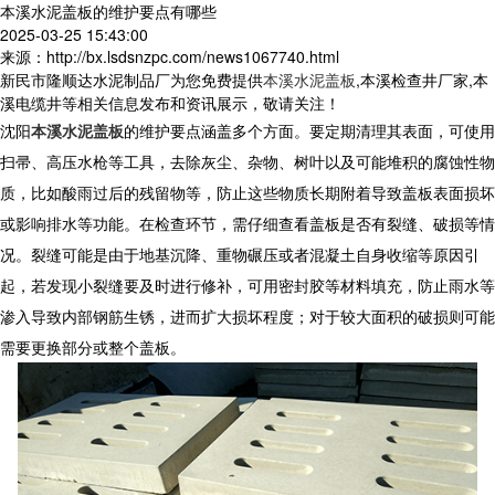
本溪水泥盖板的维护要点有哪些
2025-03-25 15:43:00
来源：http://bx.lsdsnzpc.com/news1067740.html
新民市隆顺达水泥制品厂为您免费提供
本溪水泥盖板
,本溪检查井厂家,本
溪电缆井等相关信息发布和资讯展示，敬请关注！
沈阳
本溪水泥盖板
的维护要点涵盖多个方面。要定期清理其表面，可使用
扫帚、高压水枪等工具，去除灰尘、杂物、树叶以及可能堆积的腐蚀性物
质，比如酸雨过后的残留物等，防止这些物质长期附着导致盖板表面损坏
或影响排水等功能。在检查环节，需仔细查看盖板是否有裂缝、破损等情
况。裂缝可能是由于地基沉降、重物碾压或者混凝土自身收缩等原因引
起，若发现小裂缝要及时进行修补，可用密封胶等材料填充，防止雨水等
渗入导致内部钢筋生锈，进而扩大损坏程度；对于较大面积的破损则可能
需要更换部分或整个盖板。