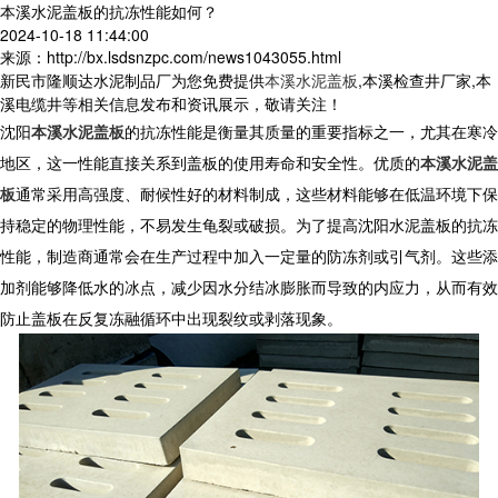
本溪水泥盖板的抗冻性能如何？
2024-10-18 11:44:00
来源：http://bx.lsdsnzpc.com/news1043055.html
新民市隆顺达水泥制品厂为您免费提供
本溪水泥盖板
,本溪检查井厂家,本
溪电缆井等相关信息发布和资讯展示，敬请关注！
沈阳
本溪水泥盖板
的抗冻性能是衡量其质量的重要指标之一，尤其在寒冷
地区，这一性能直接关系到盖板的使用寿命和安全性。优质的
本溪水泥盖
板
通常采用高强度、耐候性好的材料制成，这些材料能够在低温环境下保
持稳定的物理性能，不易发生龟裂或破损。为了提高沈阳水泥盖板的抗冻
性能，制造商通常会在生产过程中加入一定量的防冻剂或引气剂。这些添
加剂能够降低水的冰点，减少因水分结冰膨胀而导致的内应力，从而有效
防止盖板在反复冻融循环中出现裂纹或剥落现象。