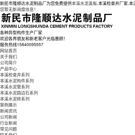
新民市隆顺达水泥制品厂为您免费提供
本溪水泥盖板
,本溪检查井厂家,
您暂无新询盘信息！
各种异型构件生产厂家
欢迎各界朋友和新老客户光临惠顾！
服务热线
15840095557
网站首页
关于我们
公司简介
产品中心
本溪检查井系列
本溪水泥构件系列
本溪水泥管系列
本溪水泥路边石系列
本溪水泥砖系列
案例展示
新闻资讯
公司新闻
行业新闻
常见问题
联系我们