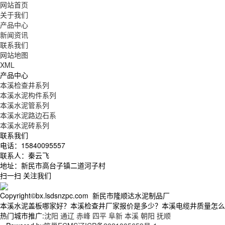
网站首页
关于我们
产品中心
新闻资讯
联系我们
网站地图
XML
产品中心
本溪检查井系列
本溪水泥构件系列
本溪水泥管系列
本溪水泥路边石系
本溪水泥砖系列
联系我们
电话：15840095557
联系人：秦云飞
地址：新民市高台子镇二道河子村
扫一扫 关注我们
Copyright©bx.lsdsnzpc.com 新民市隆顺达水泥制品厂
本溪水泥盖板哪家好？本溪检查井厂家报价是多少？本溪电缆井质量怎么样？新
热门城市推广:
沈阳
通辽
赤峰
四平
阜新
本溪
朝阳
抚顺