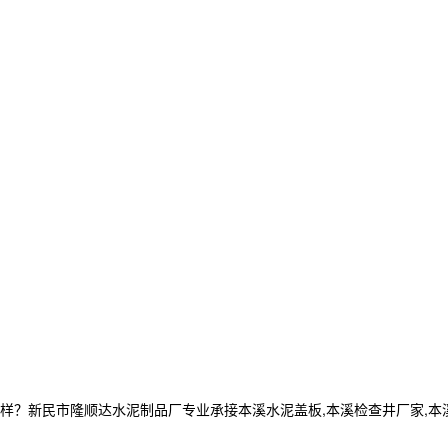
民市隆顺达水泥制品厂专业承接本溪水泥盖板,本溪检查井厂家,本溪电缆井,